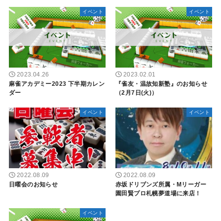
イベント
イベント
2023.04.26
2023.02.01
麻雀アカデミー2023 下半期カレン
『雀友・温故知新塾』のお知らせ
ダー
（2月7日(火)）
イベント
イベント
2022.08.09
2022.08.09
日曜会のお知らせ
赤坂ドリブンズ所属・Mリーガー
園田賢プロ札幌夢道場に来店！
イベント