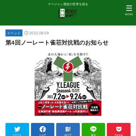
マージャン競技の世界を巡る
MENU
2022.08.09
イベント
第4回ノーレート雀荘対抗戦のお知らせ
ツイート
シェア
はてブ
送る
Pocket