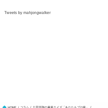
Tweets by mahjongwalker
コラム
土田浩翔の麻雀クイズ「あなたもプロ級」
HOME