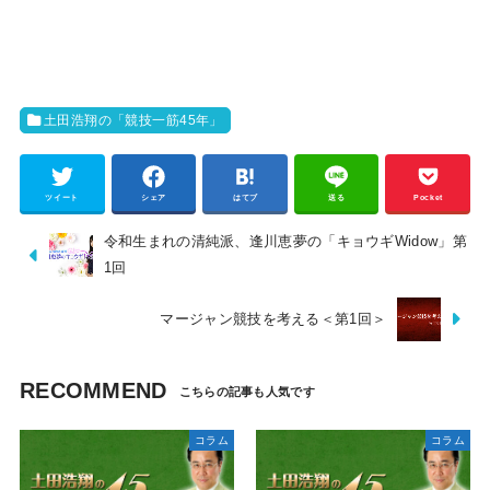
土田浩翔の「競技一筋45年」
ツイート
シェア
はてブ
送る
Pocket
令和生まれの清純派、逢川恵夢の「キョウギWidow」第
1回
マージャン競技を考える＜第1回＞
RECOMMEND
コラム
コラム