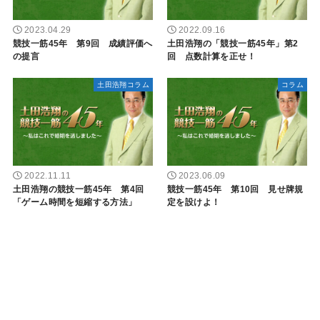
2023.04.29
2022.09.16
競技一筋45年 第9回 成績評価へ
土田浩翔の「競技一筋45年」第2
の提言
回 点数計算を正せ！
土田浩翔コラム
コラム
2022.11.11
2023.06.09
土田浩翔の競技一筋45年 第4回
競技一筋45年 第10回 見せ牌規
「ゲーム時間を短縮する方法」
定を設けよ！