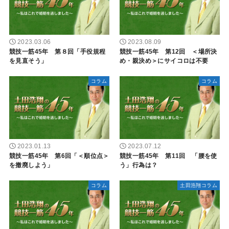
2023.03.06
2023.08.09
競技一筋45年 第８回「手役規程
競技一筋45年 第12回 ＜場所決
を見直そう」
め・親決め＞にサイコロは不要
コラム
コラム
2023.01.13
2023.07.12
競技一筋45年 第6回「＜順位点＞
競技一筋45年 第11回 「腰を使
を撤廃しよう」
う」行為は？
コラム
土田浩翔コラム