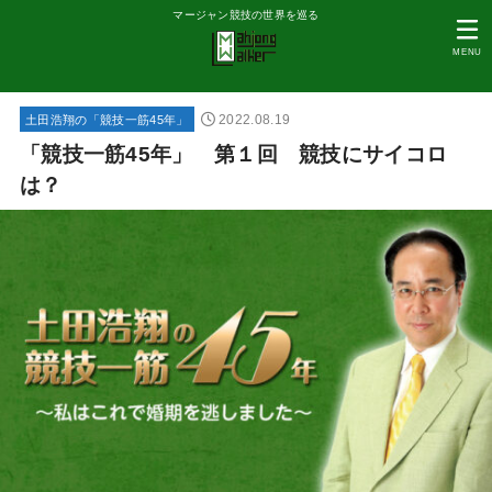
マージャン競技の世界を巡る
MENU
2022.08.19
土田浩翔の「競技一筋45年」
「競技一筋45年」 第１回 競技にサイコロ
は？